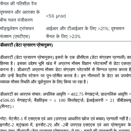
चैनल की गतिशील रेंज
दृश्यमान और अवरक्त के
<56 μrad
बीच गलत पंजीकरण
मॉड्यूलेशन ट्रांसफर
आईआर और टीआईआर के लिए >21%; दृश्यमान
फंक्शन (एमटीएफ)
चैनल के लिए >23%
डीआरटी
(
डेटा प्रसारण प्रेषानुकर
)
डीआरटी
(
डेटा प्रसारण प्रेषानुकर
)
इसरो के एक डीसीएस
(
डेटा संग्रहण प्रणाली
)
क
हिस्सा है। इसका उद्देश्य भूमि खंड में अप्राप्य मौसम विज्ञान प्लेटफार्मों से डेटा एकत्र
करना है। डीआरटी अप्राप्य मौसम डेटा संग्रहण प्लेटफॉर्म से सिग्नल प्राप्त करता है
और उन्हें केंद्रीय स्टेशन पर पुनःप्रेषित करता है। इन नीतभारों के डेटा का उपयोग
व्यापक मौसम स्थिति और पूर्वानुमान के लिए किया जा रहा है।
डीआरटी का आरएफ संचार
:
अपलिंक आवृत्ति
= 402.75
मेगाहर्ट्ज
;
डाउनलिंक आवृत्ति
4506.05
मेगाहर्ट्ज
;
बैंडविड्थ
= ± 100
किलोहर्ट्ज़
;
ईआईआरपी
= 21
डीबीडब्ल्य
(
मिनट
)
।
नोट
:
मेटसैट
-1
में एसएएस एवं आर
(
उपग्रह आधारित खोज एवं बचाव
)
प्रणाली नहीं है
इनसैट
-2
श्रृंखला में
,
इनसैट
-2
ए और
-2
बी उपग्रह एसएएस एवं आर प्रेषानुकर क
साथ
-
साथ डीआरटी
(
डेटा प्रसारण प्रेषानुकर
)
ले गए। इसरो की जानकारी के अनुसार