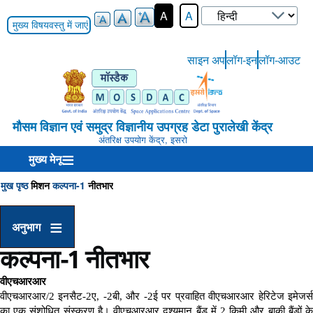
Select
A
A
your
मुख्य विषयवस्तु में जाएं
language
साइन अप
लॉग-इन
लॉग-आउट
User-
Login-
Menu
मौसम विज्ञान एवं समुद्र विज्ञानीय उपग्रह डेटा पुरालेखी केंद्र
अंतरिक्ष उपयोग केंद्र, इसरो
मुख्य मेनू
मुख पृष्ठ
मिशन
कल्पना-1
नीतभार
Breadcrumb
अनुभाग
कल्पना-1 नीतभार
वीएचआरआर
वीएचआरआर
/2
इनसैट
-2
ए
, -2
बी
,
और
-2
ई पर प्रवाहित वीएचआरआर हेरिटेज इमेजर्
का एक संशोधित संस्करण है। वीएचआरआर दृश्यमान बैंड में
2
किमी और बाकी बैंडों क