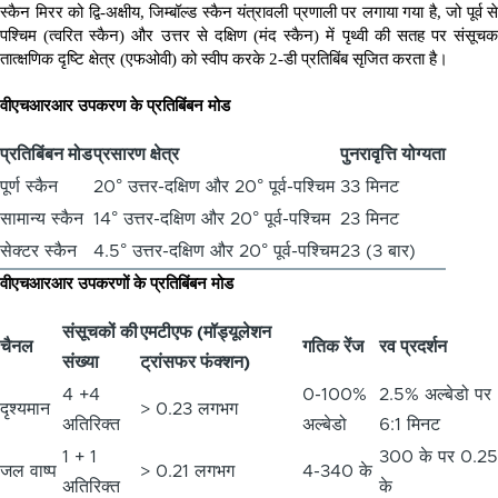
स्कैन मिरर को द्वि
-
अक्षीय
,
जिम्बॉल्ड स्कैन यंत्रावली प्रणाली पर लगाया गया है
,
जो पूर्व से
पश्चिम
(
त्वरित स्कैन
)
और उत्तर से दक्षिण
(
मंद स्कैन
)
में पृथ्वी की सतह पर संसूच
तात्क्षणिक दृष्टि क्षेत्र
(
एफओवी
)
को स्वीप करके
2-
डी प्रतिबिंब सृजित करता है।
वीएचआरआर उपकरण के प्रतिबिंबन मोड
प्रतिबिंबन मोड
प्रसारण क्षेत्र
पुनरावृत्ति योग्यता
पूर्ण स्कैन
20° उत्तर-दक्षिण और 20° पूर्व-पश्चिम
33 मिनट
सामान्य स्कैन
14° उत्तर-दक्षिण और 20° पूर्व-पश्चिम
23 मिनट
सेक्टर स्कैन
4.5° उत्तर-दक्षिण और 20° पूर्व-पश्चिम
23 (3 बार)
वीएचआरआर उपकरणों के प्रतिबिंबन मोड
संसूचकों की
एमटीएफ (मॉड्यूलेशन
चैनल
गतिक रेंज
रव प्रदर्शन
संख्या
ट्रांसफर फंक्शन)
4 +4
0-100%
2.5% अल्बेडो पर
दृश्यमान
> 0.23 लगभग
अतिरिक्त
अल्बेडो
6:1 मिनट
1 + 1
300 के पर 0.25
जल वाष्प
> 0.21 लगभग
4-340 के
अतिरिक्त
के