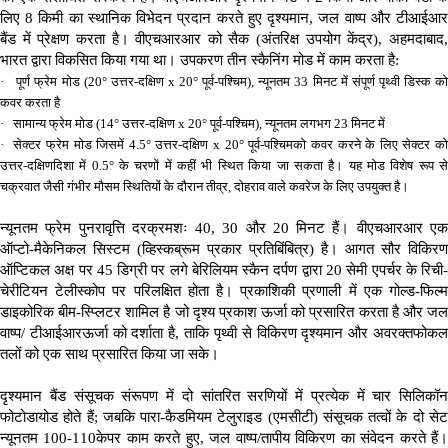
लिए
8
किमी का स्थानिक विभेदन प्रदान करते हुए दृश्यमान
,
जल वाष्प और टीआईआ
बैंड में प्रेक्षण करता है। वीएचआरआर को सैक
(
अंतरिक्ष उपयोग केंद्र
),
अहमदाबाद
भारत द्वारा विकसित किया गया था। उपकरण तीन स्कैनिंग मोड में काम करता है
:
·
पूर्ण फ्रेम मोड
(20°
उत्तर
-
दक्षिण
x 20°
पूर्व
-
पश्चिम
),
न्यूनतम
33
मिनट में संपूर्ण पृथ्वी डिस्क क
कवर करता है
·
सामान्य फ्रेम मोड
(14°
उत्तर-दक्षिण
x 20°
पूर्व-पश्चिम
),
न्यूनतम लगभग
23
मिनट में
·
सेक्टर फ्रेम मोड जिसमें
4.5°
उत्तर-दक्षिण
x 20°
पूर्व-पश्चिमको कवर करने के लिए सेक्टर को
उत्तर-दक्षिणदिशा में
0.5°
के चरणों में कहीं भी स्थित किया जा सकता है। यह मोड विशेष रूप स
चक्रवात जैसी गंभीर मौसम स्थितियों के दौरान तीव्र
,
दोहराव वाले कवरेज के लिए उपयुक्त है।
न्यूनतम फ्रेम पुनरावृत्ति दरक्रमशः
40, 30
और
20
मिनट हैं। वीएचआरआर ए
ऑप्टो
-
मैकेनिकल सिस्टम
(
व्हिस्कब्रूम प्रकार प्रतिबिंबित्र
)
है। आगत सौर विकिरण
ऑप्टिकल अक्ष पर
45
डिग्री पर लगे बेरिलियम स्कैन दर्पण द्वारा
20
सेमी एपर्चर के रिची
चेरीटियन टेलीस्कोप पर परिलक्षित होता है। प्रकाशिकी प्रणाली में एक गोल्ड
-
फिल्म
डाइकोरिक बीम
-
स्प्लिटर शामिल है जो दृश्य प्रकाश ऊर्जा को प्रसारित करता है और ज
वाष्प
/
टीआईआरऊर्जा को दर्शाता है
,
ताकि पृथ्वी से विकिरण दृश्यमान और अवरक्तफोक
तलों को एक साथ प्रसारित किया जा सके।
दृश्यमान बैंड संसूचक संरूपण में दो सांतरित सरणियों में प्रत्येक में चार सिलिकॉन
फोटोडायोड होते हैं
;
जबकि पारा
-
कैडमियम टेलुराइड
(
एमसीटी
)
संसूचक तत्वों के दो से
न्यूनतम
100-110
केपर काम करते हुए
,
जल वाष्प
/
तापीय विकिरण का संवेदन करते हैं