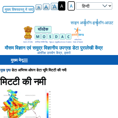
Select
A
A
your
मुख्य विषयवस्तु में जाएं
language
साइन अप
लॉग-इन
लॉग-आउट
User-
Login-
Menu
मौसम विज्ञान एवं समुद्र विज्ञानीय उपग्रह डेटा पुरालेखी केंद्र
अंतरिक्ष उपयोग केंद्र, इसरो
मुख्य मेनू
मुख पृष्ठ
डेटा अभिगम
ओपन डेटा
भूमि
मिटटी की नमी
Breadcrumb
मिटटी की नमी