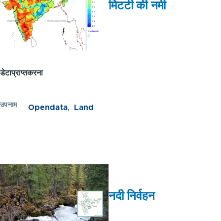
मिटटी की नमी
डेटाप्राप्तकरना
उपनाम
Opendata
Land
नदी निर्वहन