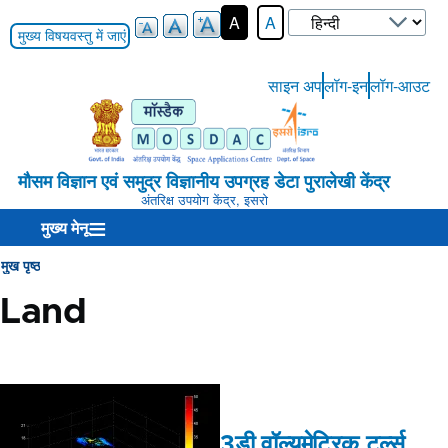
Select
A
A
your
मुख्य विषयवस्तु में जाएं
language
साइन अप
लॉग-इन
लॉग-आउट
User-
Login-
Menu
मौसम विज्ञान एवं समुद्र विज्ञानीय उपग्रह डेटा पुरालेखी केंद्र
अंतरिक्ष उपयोग केंद्र, इसरो
मुख्य मेनू
मुख पृष्ठ
Breadcrumb
Land
3डी वॉल्यूमेट्रिक टर्ल्स