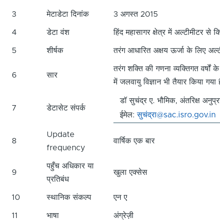
3
मेटाडेटा दिनांक
3 अगस्त 2015
4
डेटा वंश
हिंद महासागर क्षेत्र में अल्टीमीटर से 
5
शीर्षक
तरंग आधारित अक्षय ऊर्जा के लिए अल
तरंग शक्ति की गणना व्यक्तिगत वर्ष
6
सार
में जलवायु विज्ञान भी तैयार किया गया 
डॉ सुचंद्र ए. भौमिक, अंतरिक्ष अन
7
डेटासेट संपर्क
ईमेल:
सुचंद्रा@sac.isro.gov.in
Update
8
वार्षिक एक बार
frequency
पहुँच अधिकार या
9
खुला एक्सेस
प्रतिबंध
10
स्थानिक संकल्प
एन ए
11
भाषा
अंग्रेज़ी