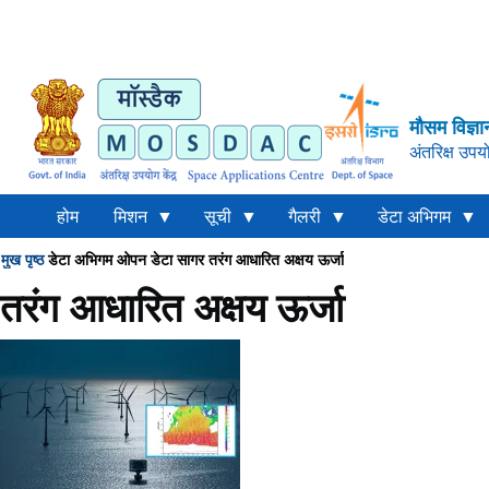
मौसम विज्ञा
अंतरिक्ष उपयो
होम
मिशन
सूची
गैलरी
डेटा अभिगम
मुख पृष्ठ
डेटा अभिगम
ओपन डेटा
सागर
तरंग आधारित अक्षय ऊर्जा
Breadcrumb
तरंग आधारित अक्षय ऊर्जा