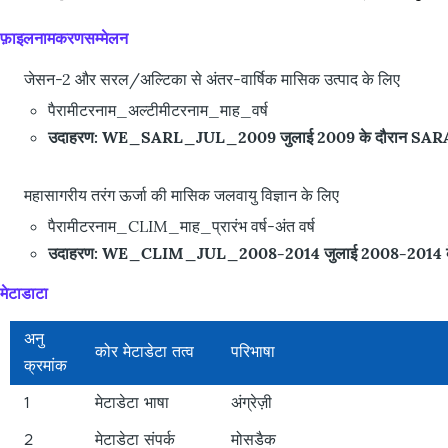
फ़ाइलनामकरणसम्मेलन
जेसन-2 और सरल/अल्टिका से अंतर-वार्षिक मासिक उत्पाद के लिए
पैरामीटरनाम_अल्टीमीटरनाम_माह_वर्ष
उदाहरण: WE_SARL_JUL_2009 जुलाई 2009 के दौरान SARAL/Alti
महासागरीय तरंग ऊर्जा की मासिक जलवायु विज्ञान के लिए
पैरामीटरनाम_CLIM_माह_प्रारंभ वर्ष-अंत वर्ष
उदाहरण: WE_CLIM_JUL_2008-2014 जुलाई 2008-2014 के दौरान त
मेटाडाटा
अनु
कोर मेटाडेटा तत्व
परिभाषा
क्रमांक
1
मेटाडेटा भाषा
अंग्रेज़ी
2
मेटाडेटा संपर्क
मोसडैक