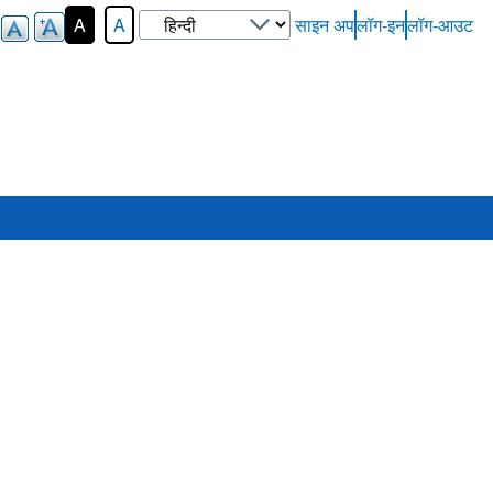
Select
A
A
साइन अप
लॉग-इन
लॉग-आउट
User-
your
Login-
language
Menu