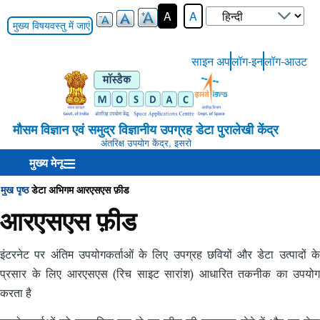
Select
A
A
your
मुख्य विषयवस्तु में जाएं
language
साइन अप
लॉग-इन
लॉग-आउट
User-
Login-
Menu
मौसम विज्ञान एवं समुद्र विज्ञानीय उपग्रह डेटा पुरालेखी केंद्र
अंतरिक्ष उपयोग केंद्र, इसरो
मुख्य मेनू
मुख पृष्ठ
डेटा अभिगम
आरएसएस फ़ीड
Breadcrumb
आरएसएस फ़ीड
इंटरनेट पर अंतिम उपयोगकर्ताओं के लिए उपग्रह छवियों और डेटा उत्पादों के
प्रसार के लिए आरएसएस (रिच साइट सारांश) आधारित तकनीक का उपयोग
करता है