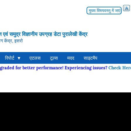
मुख्य विषयवस्तु में जाएं
न एवं समुद्र विज्ञानीय उपग्रह डेटा पुरालेखी केंद्र
ग केंद्र, इसरो
रिपोर्ट
एटलस
टूल्स
मदद
साइटमैप
upgraded for better performance! Experiencing issues?
Check 