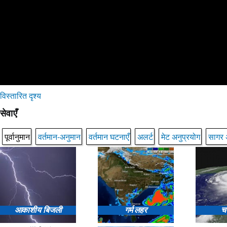
विस्तारित दृश्य
सेवाएँ
पूर्वानुमान
वर्तमान-अनुमान
वर्तमान घटनाएँ
अलर्ट
मेट अनुप्रयोग
सागर 
आकाशीय बिजली
गर्म लहर
च