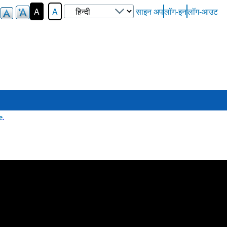
Select
A
A
साइन अप
लॉग-इन
लॉग-आउट
User-
your
Login-
language
Menu
Here
.