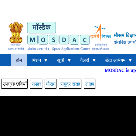
मौसम विज्ञा
अंतरिक्ष उपयो
होम
मिशन
सूची
गैलरी
डेटा अभिगम
MOSDAC is 
उपग्रह छवियाँ
राडार
मौसम
समुद्र सतह
लाइव