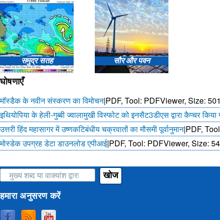
आकाशीय बिजली, भविष्यवाणी
भारत में हीट वेव भविष्यवाणी
(डब्ल्यूआरएफ मॉडल)
आईओ पर शनिव
समुद्र सतह
सौर और पवन
अवलोकन औ
पू
घोषणाएँ
मॉस्डैक के नवीन संस्करण का विमोचन
|
PDF, Tool: PDFViewer, Size:
501
इथियोपिया के हेली-गुब्बी ज्वालामुखी विस्फोट को इनसैट3डीएस द्वारा कैप्चर किया
वेव ऊंचाई, वेव अवधि आदि के मामले
हर 15 मिनट में 3 दिनों के लिए सौर
में सागर राज्य पूर्वानुमान
और पवन पूर्वानुमान
उत्तरी हिंद महासागर में उष्णकटिबंधीय चक्रवातों का मौसमी पूर्वानुमान
|
PDF, Tool
मोस्डेक उपग्रह डेटा डाउनलोड एपीआई
|
PDF, Tool: PDFViewer, Size:
54
खोज
हमारा अनुसरण करें