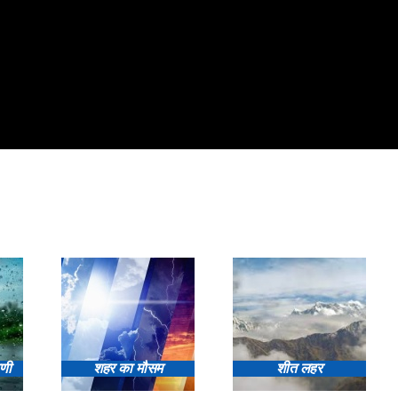
ाणी
शहर का मौसम
शीत लहर