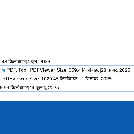
मानसून की भविष्यवाणी
एनडब्ल्यूपी मॉडल का उपयोग करके
भारी वर्षा (> 5 मिमी / घंटा) पूर्वानुमान.
ार आधारित चक्रवात
र वास्तविक समय
र्वानुमान।
.48 किलोबाइट
|
4 जून, 2026
 गया
|
PDF, Tool: PDFViewer, Size:
359.4 किलोबाइट
|
28 नवंबर, 2025
: PDFViewer, Size:
1020.45 किलोबाइट
|
11 सितम्बर, 2025
9.59 किलोबाइट
|
14 जुलाई, 2025