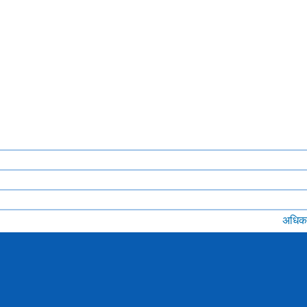
3 घंटे का मौसम पूर्वानुमान
भारत में शीत लहर भविष्यवाणी
(डब्ल्यूआरएफ मॉडल)
अधिक